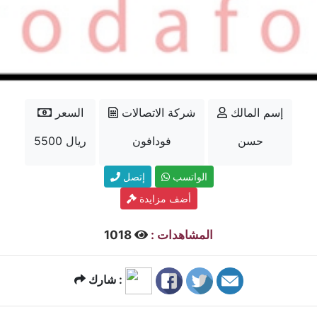
إسم المالك
شركة الاتصالات
السعر
حسن
فودافون
5500 ريال
الواتسب
إتصل
أضف مزايدة
المشاهدات :
1018
شارك :