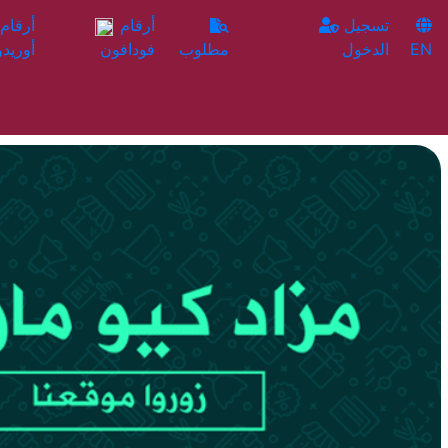
تسجيل
أرقام
EN
الدخول
مطلوب
فودافون
أوريدو