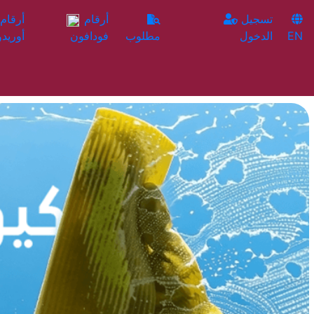
تسجيل
أرقام
EN
الدخول
مطلوب
فودافون
أوريدو