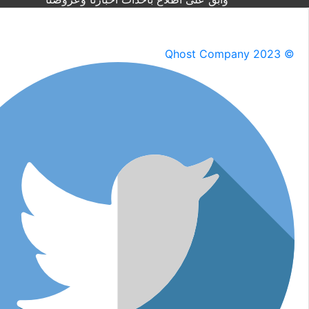
Qhost Company 2023 ©