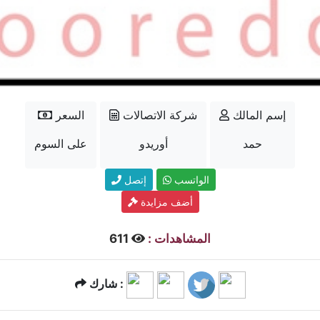
إسم المالك
شركة الاتصالات
السعر
حمد
أوريدو
على السوم
الواتسب
إتصل
أضف مزايدة
المشاهدات :
611
شارك :