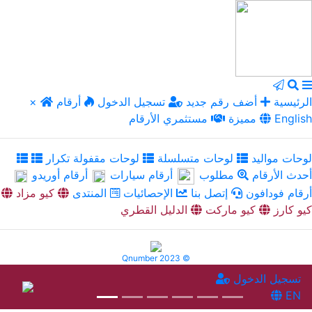
الرئيسية
أضف رقم جديد
تسجيل الدخول
أرقام
×
English
مميزة
مستثمري الأرقام
لوحات مواليد
لوحات متسلسلة
لوحات مقفولة تكرار
أحدث الأرقام
مطلوب
أرقام سيارات
أرقام أوريدو
أرقام فودافون
إتصل بنا
الإحصائيات
المنتدى
كيو مزاد
كيو كارز
كيو ماركت
الدليل القطري
Qnumber 2023 ©
تسجيل الدخول
EN