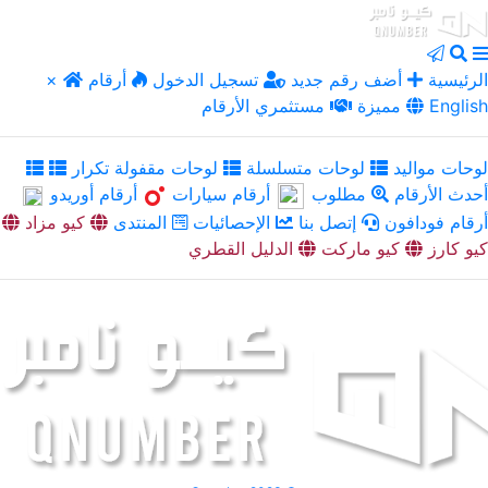
الرئيسية
أضف رقم جديد
تسجيل الدخول
أرقام
×
English
مميزة
مستثمري الأرقام
لوحات مواليد
لوحات متسلسلة
لوحات مقفولة تكرار
أحدث الأرقام
مطلوب
أرقام سيارات
أرقام أوريدو
أرقام فودافون
إتصل بنا
الإحصائيات
المنتدى
كيو مزاد
كيو كارز
كيو ماركت
الدليل القطري