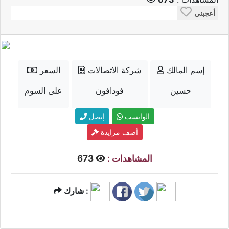
أعجبني
إسم المالك
شركة الاتصالات
السعر
حسين
فودافون
على السوم
الواتسب
إتصل
أضف مزايدة
المشاهدات :
673
شارك :