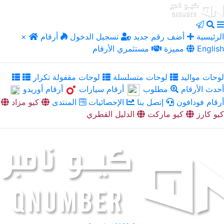
الرئيسية
أضف رقم جديد
تسجيل الدخول
أرقام
×
English
مميزة
مستثمري الأرقام
لوحات مواليد
لوحات متسلسلة
لوحات مقفولة تكرار
أحدث الأرقام
مطلوب
أرقام سيارات
أرقام أوريدو
أرقام فودافون
إتصل بنا
الإحصائيات
المنتدى
كيو مزاد
كيو كارز
كيو ماركت
الدليل القطري