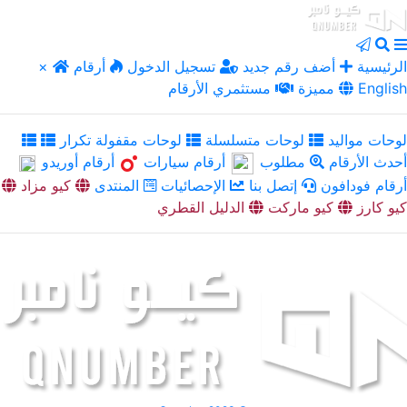
الرئيسية
أضف رقم جديد
تسجيل الدخول
أرقام
×
English
مميزة
مستثمري الأرقام
لوحات مواليد
لوحات متسلسلة
لوحات مقفولة تكرار
أحدث الأرقام
مطلوب
أرقام سيارات
أرقام أوريدو
أرقام فودافون
إتصل بنا
الإحصائيات
المنتدى
كيو مزاد
كيو كارز
كيو ماركت
الدليل القطري