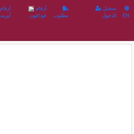
تسجيل
أرقام
EN
الدخول
مطلوب
فودافون
أوريدو