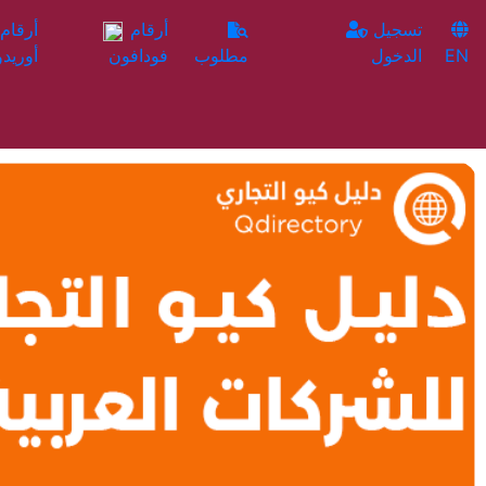
تسجيل
أرقام
EN
الدخول
مطلوب
فودافون
أوريدو