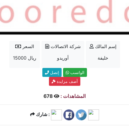
إسم المالك
شركة الاتصالات
السعر
خليفة
أوريدو
15000 ريال
الواتسب
إتصل
أضف مزايدة
المشاهدات :
678
شارك :