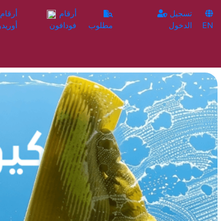
تسجيل
أرقام
EN
الدخول
مطلوب
فودافون
أوريدو