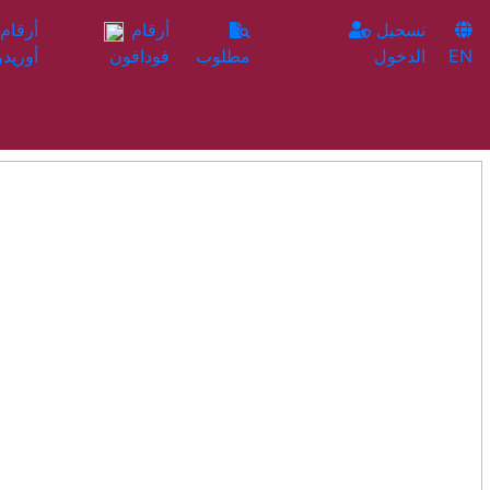
تسجيل
أرقام
EN
الدخول
مطلوب
فودافون
أوريدو