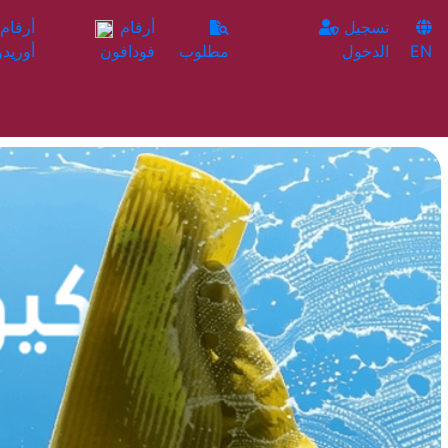
تسجيل
أرقام
EN
الدخول
مطلوب
فودافون
أوريدو