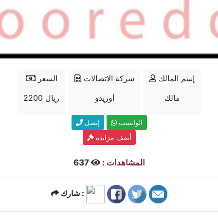
إسم المالك
شركة الاتصالات
السعر
مالك
أوريدو
2200 ريال
الواتسب
إتصل
أضف مزايدة
المشاهدات :
637
شارك :