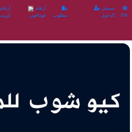
تسجيل
أرقام
EN
الدخول
مطلوب
فودافون
أوريدو