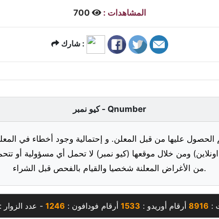
المشاهدات :
700
شارك :
كيو نمبر - Qnumber
 الحصول عليها من قبل المعلن. و إحتمالية وجود أخطاء في المعلو
ونلاين) ومن خلال موقعها (كيو نمبر) لا تحمل أي مسؤولية أو تتحم
من الأغراض المعلنة شخصيا والقيام بالفحص قبل الشراء.
 :
8916
أرقام أوريدو :
1533
أرقام فودافون :
1246
- عدد الزوار :