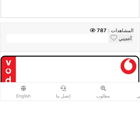
المشاهدات :
787
أعجبني
ي
مطلوب
إتصل بنا
English