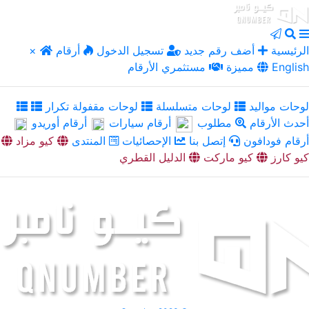
الرئيسية
أضف رقم جديد
تسجيل الدخول
أرقام
×
English
مميزة
مستثمري الأرقام
لوحات مواليد
لوحات متسلسلة
لوحات مقفولة تكرار
أحدث الأرقام
مطلوب
أرقام سيارات
أرقام أوريدو
أرقام فودافون
إتصل بنا
الإحصائيات
المنتدى
كيو مزاد
كيو كارز
كيو ماركت
الدليل القطري