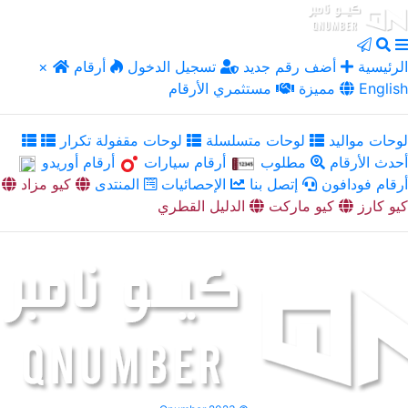
الرئيسية
أضف رقم جديد
تسجيل الدخول
أرقام
×
English
مميزة
مستثمري الأرقام
لوحات مواليد
لوحات متسلسلة
لوحات مقفولة تكرار
أحدث الأرقام
مطلوب
أرقام سيارات
أرقام أوريدو
أرقام فودافون
إتصل بنا
الإحصائيات
المنتدى
كيو مزاد
كيو كارز
كيو ماركت
الدليل القطري