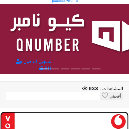
Qnumber 2023 ©
تسجيل الدخول
EN
المشاهدات :
633
أعجبني