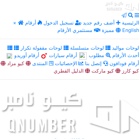
الرئيسية
أضف رقم جديد
تسجيل الدخول
أرقام
×
English
مميزة
مستثمري الأرقام
لوحات مواليد
لوحات متسلسلة
لوحات مقفولة تكرار
أحدث الأرقام
مطلوب
أرقام سيارات
أرقام أوريدو
أرقام فودافون
إتصل بنا
الإحصائيات
المنتدى
كيو مزاد
كيو كارز
كيو ماركت
الدليل القطري