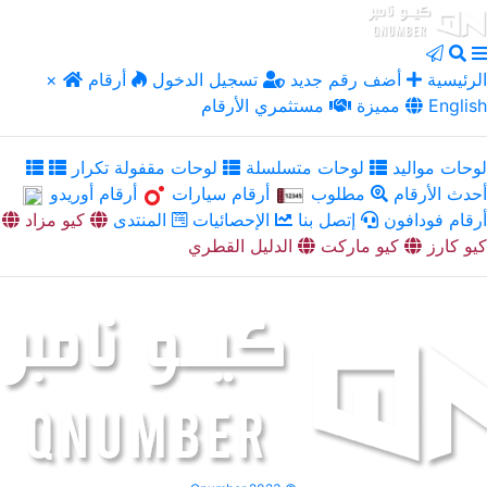
الرئيسية
أضف رقم جديد
تسجيل الدخول
أرقام
×
English
مميزة
مستثمري الأرقام
لوحات مواليد
لوحات متسلسلة
لوحات مقفولة تكرار
أحدث الأرقام
مطلوب
أرقام سيارات
أرقام أوريدو
أرقام فودافون
إتصل بنا
الإحصائيات
المنتدى
كيو مزاد
كيو كارز
كيو ماركت
الدليل القطري