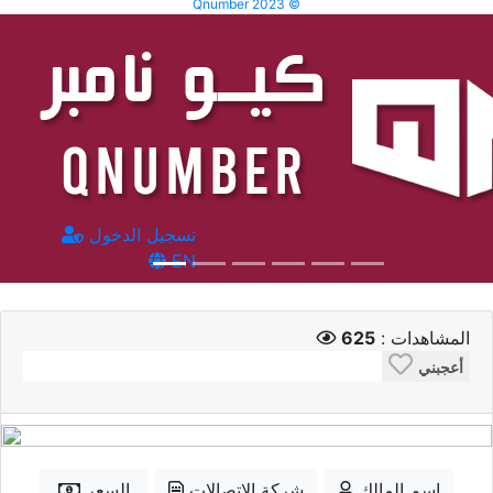
Qnumber 2023 ©
تسجيل الدخول
EN
المشاهدات :
625
أعجبني
إسم المالك
شركة الاتصالات
السعر