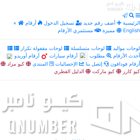
الرئيسية
أضف رقم جديد
تسجيل الدخول
أرقام
×
English
مميزة
مستثمري الأرقام
لوحات مواليد
لوحات متسلسلة
لوحات مقفولة تكرار
أحدث الأرقام
مطلوب
أرقام سيارات
أرقام أوريدو
أرقام فودافون
إتصل بنا
الإحصائيات
المنتدى
كيو مزاد
كيو كارز
كيو ماركت
الدليل القطري