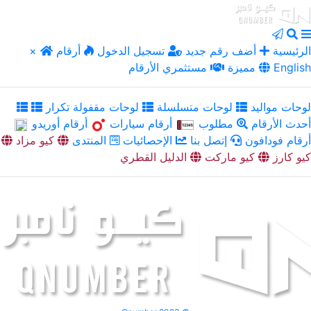
الرئيسية
أضف رقم جديد
تسجيل الدخول
أرقام
×
English
مميزة
مستثمري الأرقام
لوحات مواليد
لوحات متسلسلة
لوحات مقفولة تكرار
أحدث الأرقام
مطلوب
أرقام سيارات
أرقام أوريدو
أرقام فودافون
إتصل بنا
الإحصائيات
المنتدى
كيو مزاد
كيو كارز
كيو ماركت
الدليل القطري