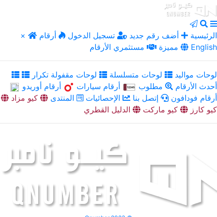
الرئيسية
أضف رقم جديد
تسجيل الدخول
أرقام
×
English
مميزة
مستثمري الأرقام
لوحات مواليد
لوحات متسلسلة
لوحات مقفولة تكرار
أحدث الأرقام
مطلوب
أرقام سيارات
أرقام أوريدو
أرقام فودافون
إتصل بنا
الإحصائيات
المنتدى
كيو مزاد
كيو كارز
كيو ماركت
الدليل القطري