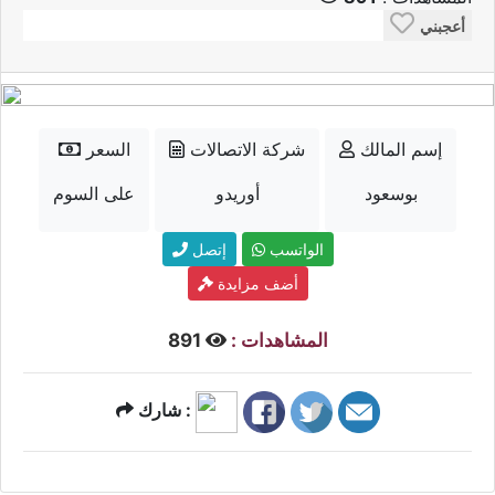
أعجبني
إسم المالك
شركة الاتصالات
السعر
بوسعود
أوريدو
على السوم
الواتسب
إتصل
أضف مزايدة
المشاهدات :
891
شارك :