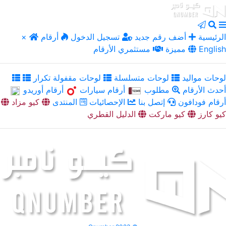
الرئيسية
أضف رقم جديد
تسجيل الدخول
أرقام
×
English
مميزة
مستثمري الأرقام
لوحات مواليد
لوحات متسلسلة
لوحات مقفولة تكرار
أحدث الأرقام
مطلوب
أرقام سيارات
أرقام أوريدو
أرقام فودافون
إتصل بنا
الإحصائيات
المنتدى
كيو مزاد
كيو كارز
كيو ماركت
الدليل القطري