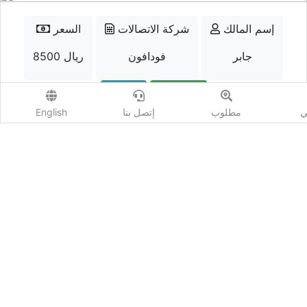
إسم المالك
شركة الاتصالات
السعر
جابر
فودافون
8500 ريال
الواتسب
إتصل
ي
مطلوب
إتصل بنا
English
أضف مزايدة
المشاهدات :
994
شارك :
كيو نمبر - Qnumber