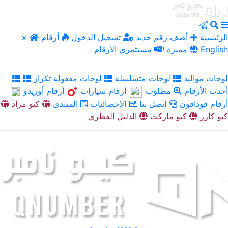
الرئيسية
أضف رقم جديد
تسجيل الدخول
أرقام
×
English
مميزة
مستثمري الأرقام
لوحات مواليد
لوحات متسلسلة
لوحات مقفولة تكرار
أحدث الأرقام
مطلوب
أرقام سيارات
أرقام أوريدو
أرقام فودافون
إتصل بنا
الإحصائيات
المنتدى
كيو مزاد
كيو كارز
كيو ماركت
الدليل القطري