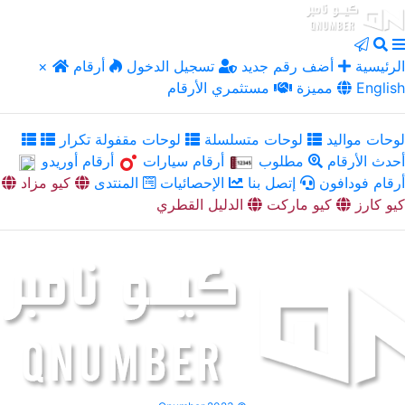
الرئيسية
أضف رقم جديد
تسجيل الدخول
أرقام
×
English
مميزة
مستثمري الأرقام
لوحات مواليد
لوحات متسلسلة
لوحات مقفولة تكرار
أحدث الأرقام
مطلوب
أرقام سيارات
أرقام أوريدو
أرقام فودافون
إتصل بنا
الإحصائيات
المنتدى
كيو مزاد
كيو كارز
كيو ماركت
الدليل القطري