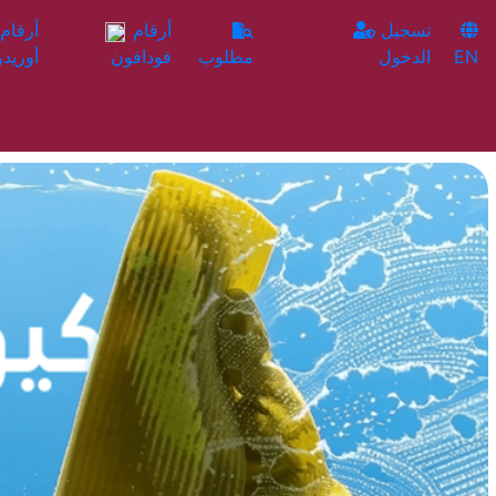
تسجيل
أرقام
EN
الدخول
مطلوب
فودافون
أوريدو