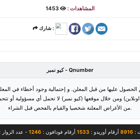
المشاهدات :
1453
شارك :
كيو نمبر - Qnumber
 الحصول عليها من قبل المعلن. و إحتمالية وجود أخطاء في المعلو
ونلاين) ومن خلال موقعها (كيو نمبر) لا تحمل أي مسؤولية أو تتحم
من الأغراض المعلنة شخصيا والقيام بالفحص قبل الشراء.
ت :
8916
أرقام أوريدو :
1533
أرقام فودافون :
1246
- عدد الزوار 