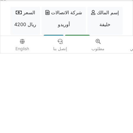
إسم المالك
شركة الاتصالات
السعر
خليفة
أوريدو
4200 ريال
الواتسب
إتصل
ي
مطلوب
إتصل بنا
English
أضف مزايدة
المشاهدات :
547
شارك :
كيو نمبر - Qnumber