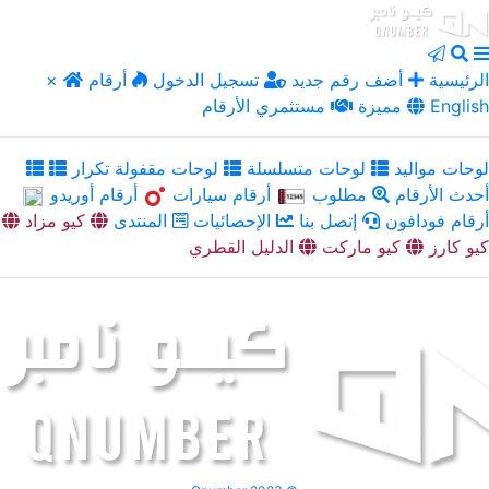
الرئيسية
أضف رقم جديد
تسجيل الدخول
أرقام
×
English
مميزة
مستثمري الأرقام
لوحات مواليد
لوحات متسلسلة
لوحات مقفولة تكرار
أحدث الأرقام
مطلوب
أرقام سيارات
أرقام أوريدو
أرقام فودافون
إتصل بنا
الإحصائيات
المنتدى
كيو مزاد
كيو كارز
كيو ماركت
الدليل القطري