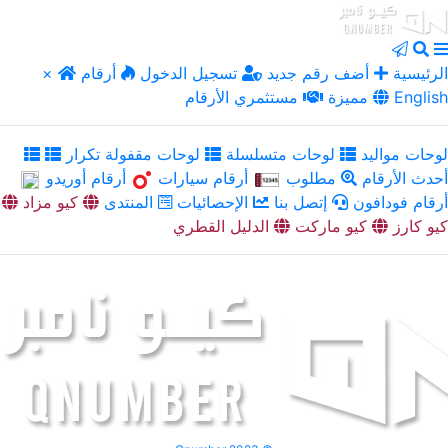
الرئيسية
أضف رقم جديد
تسجيل الدخول
أرقام
×
English
مميزة
مستثمري الأرقام
لوحات مواليد
لوحات متسلسلة
لوحات مقفولة تكرار
أحدث الأرقام
مطلوب
أرقام سيارات
أرقام أوريدو
أرقام فودافون
إتصل بنا
الإحصائيات
المنتدى
كيو مزاد
كيو كارز
كيو ماركت
الدليل القطري