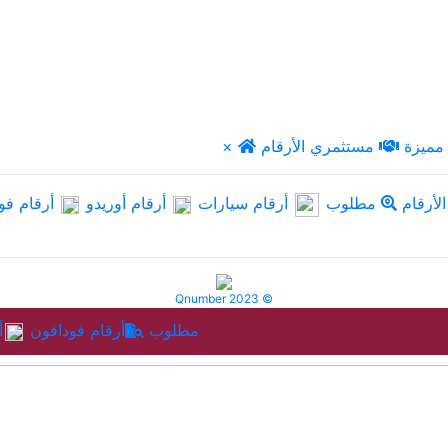
مميزة
مستثمري الأرقام
×
لأرقام
مطلوب
أرقام سيارات
أرقام أوريدو
أرقام فو
Qnumber 2023 ©
مطلوب
أرقام فودافون
أ