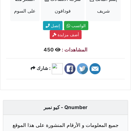
شريف
فودافون
على السوم
الواتسب
إتصل
أضف مزايدة
المشاهدات :
450
شارك :
كيو نمبر - Qnumber
جميع المعلومات و الأرقام المنشورة على هذا الموقع