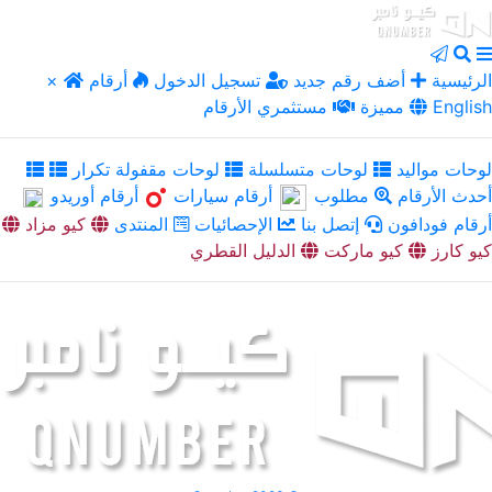
الرئيسية
أضف رقم جديد
تسجيل الدخول
أرقام
×
English
مميزة
مستثمري الأرقام
لوحات مواليد
لوحات متسلسلة
لوحات مقفولة تكرار
أحدث الأرقام
مطلوب
أرقام سيارات
أرقام أوريدو
أرقام فودافون
إتصل بنا
الإحصائيات
المنتدى
كيو مزاد
كيو كارز
كيو ماركت
الدليل القطري