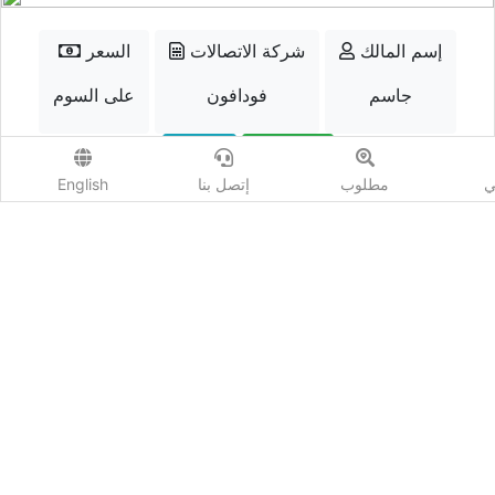
إسم المالك
شركة الاتصالات
السعر
جاسم
فودافون
على السوم
الواتسب
إتصل
ي
مطلوب
إتصل بنا
English
أضف مزايدة
المشاهدات :
468
شارك :
كيو نمبر - Qnumber