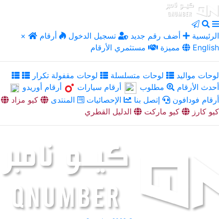
الرئيسية
أضف رقم جديد
تسجيل الدخول
أرقام
×
English
مميزة
مستثمري الأرقام
لوحات مواليد
لوحات متسلسلة
لوحات مقفولة تكرار
أحدث الأرقام
مطلوب
أرقام سيارات
أرقام أوريدو
أرقام فودافون
إتصل بنا
الإحصائيات
المنتدى
كيو مزاد
كيو كارز
كيو ماركت
الدليل القطري