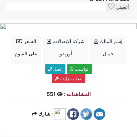
أعجبني
إسم المالك
شركة الاتصالات
السعر
جمال
أوريدو
على السوم
الواتسب
إتصل
أضف مزايدة
المشاهدات :
551
شارك :