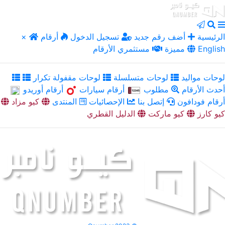
الرئيسية
أضف رقم جديد
تسجيل الدخول
أرقام
×
English
مميزة
مستثمري الأرقام
لوحات مواليد
لوحات متسلسلة
لوحات مقفولة تكرار
أحدث الأرقام
مطلوب
أرقام سيارات
أرقام أوريدو
أرقام فودافون
إتصل بنا
الإحصائيات
المنتدى
كيو مزاد
كيو كارز
كيو ماركت
الدليل القطري