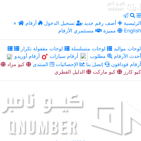
الرئيسية
أضف رقم جديد
تسجيل الدخول
أرقام
×
English
مميزة
مستثمري الأرقام
لوحات مواليد
لوحات متسلسلة
لوحات مقفولة تكرار
أحدث الأرقام
مطلوب
أرقام سيارات
أرقام أوريدو
أرقام فودافون
إتصل بنا
الإحصائيات
المنتدى
كيو مزاد
كيو كارز
كيو ماركت
الدليل القطري