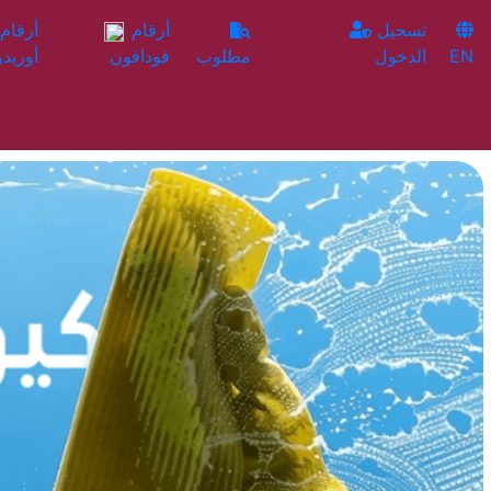
تسجيل
أرقام
EN
الدخول
مطلوب
فودافون
أوريدو