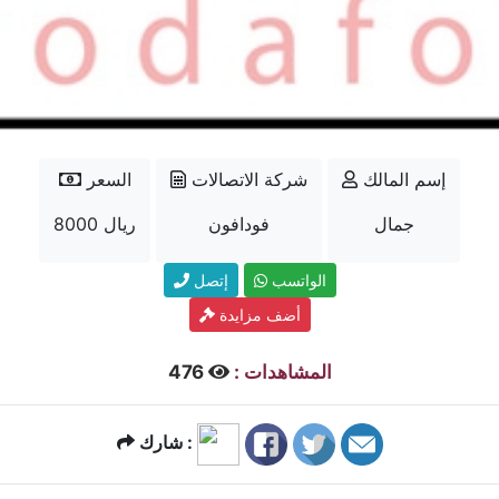
إسم المالك
شركة الاتصالات
السعر
جمال
فودافون
8000 ريال
الواتسب
إتصل
أضف مزايدة
المشاهدات :
476
شارك :