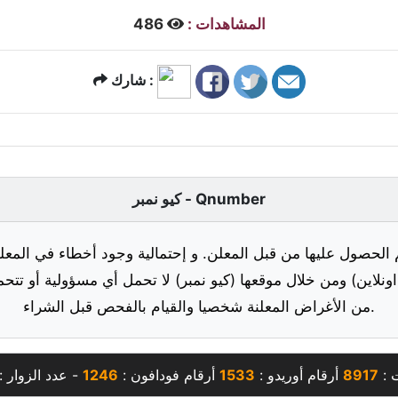
المشاهدات :
486
شارك :
كيو نمبر - Qnumber
 الحصول عليها من قبل المعلن. و إحتمالية وجود أخطاء في المعلو
ونلاين) ومن خلال موقعها (كيو نمبر) لا تحمل أي مسؤولية أو تتحم
من الأغراض المعلنة شخصيا والقيام بالفحص قبل الشراء.
ت :
8917
أرقام أوريدو :
1533
أرقام فودافون :
1246
- عدد الزوار :