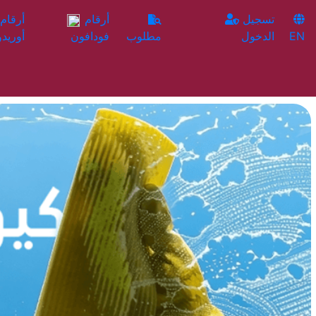
تسجيل
أرقام
EN
الدخول
مطلوب
فودافون
أوريدو