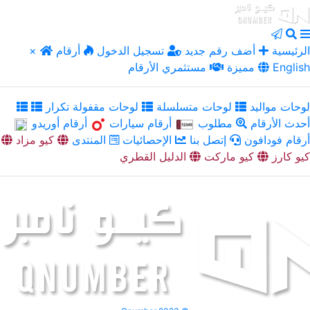
الرئيسية
أضف رقم جديد
تسجيل الدخول
أرقام
×
English
مميزة
مستثمري الأرقام
لوحات مواليد
لوحات متسلسلة
لوحات مقفولة تكرار
أحدث الأرقام
مطلوب
أرقام سيارات
أرقام أوريدو
أرقام فودافون
إتصل بنا
الإحصائيات
المنتدى
كيو مزاد
كيو كارز
كيو ماركت
الدليل القطري