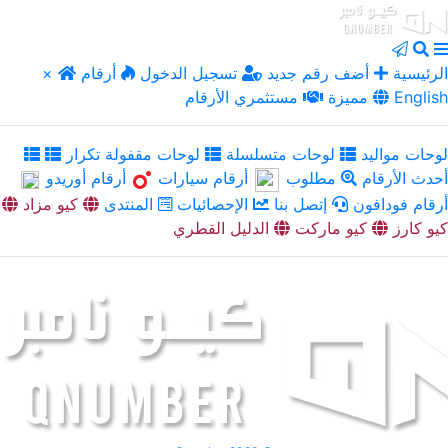
الرئيسية
أضف رقم جديد
تسجيل الدخول
أرقام
×
English
مميزة
مستثمري الأرقام
لوحات مواليد
لوحات متسلسلة
لوحات مقفولة تكرار
أحدث الأرقام
مطلوب
أرقام سيارات
أرقام أوريدو
أرقام فودافون
إتصل بنا
الإحصائيات
المنتدى
كيو مزاد
كيو كارز
كيو ماركت
الدليل القطري