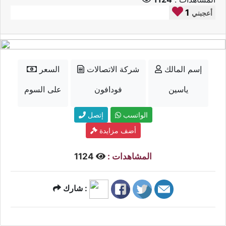
1
أعجبني
إسم المالك
شركة الاتصالات
السعر
ياسين
فودافون
على السوم
الواتسب
إتصل
أضف مزايدة
المشاهدات :
1124
شارك :