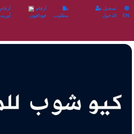
تسجيل
أرقام
EN
الدخول
مطلوب
فودافون
أوريدو