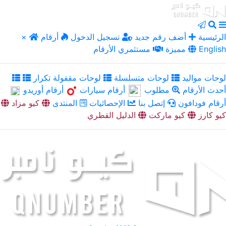
الرئيسية
أضف رقم جديد
تسجيل الدخول
أرقام
×
English
مميزة
مستثمري الأرقام
لوحات مواليد
لوحات متسلسلة
لوحات مقفولة تكرار
أحدث الأرقام
مطلوب
أرقام سيارات
أرقام أوريدو
أرقام فودافون
إتصل بنا
الإحصائيات
المنتدى
كيو مزاد
كيو كارز
كيو ماركت
الدليل القطري