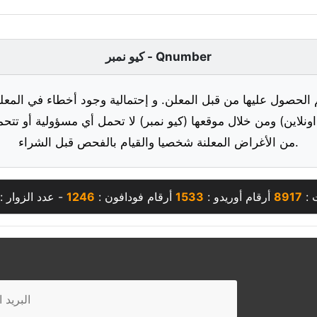
كيو نمبر - Qnumber
 الحصول عليها من قبل المعلن. و إحتمالية وجود أخطاء في المعلو
ونلاين) ومن خلال موقعها (كيو نمبر) لا تحمل أي مسؤولية أو تتحم
من الأغراض المعلنة شخصيا والقيام بالفحص قبل الشراء.
 :
8917
أرقام أوريدو :
1533
أرقام فودافون :
1246
- عدد الزوار :