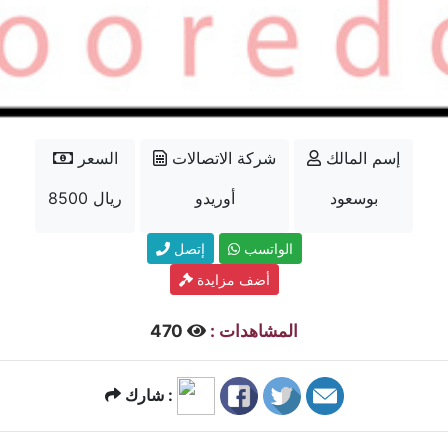
إسم المالك
شركة الاتصالات
السعر
بوسعود
أوريدو
8500 ريال
الواتسب
إتصل
أضف مزايدة
المشاهدات :
470
شارك :