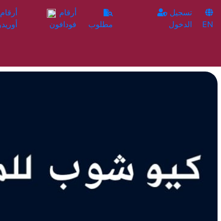
تسجيل
أرقام
EN
الدخول
مطلوب
فودافون
أوريدو