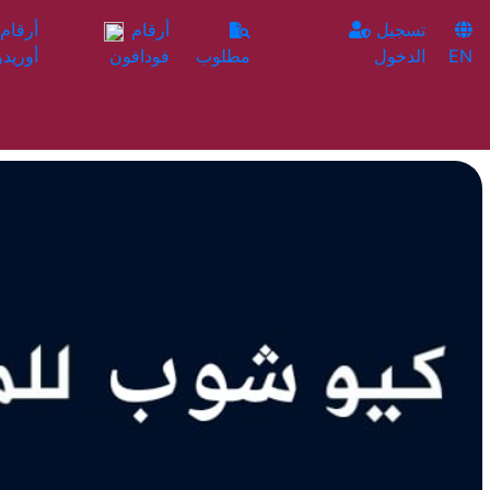
تسجيل
أرقام
EN
الدخول
مطلوب
فودافون
أوريدو