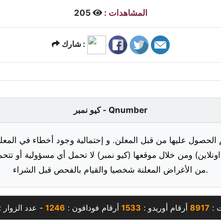
المشاهدات :
205
شارك :
كيو نمبر - Qnumber
 الحصول عليها من قبل المعلن. و إحتمالية وجود أخطاء في المعلو
ونلاين) ومن خلال موقعها (كيو نمبر) لا تحمل أي مسؤولية أو تتحم
من الأغراض المعلنة شخصيا والقيام بالفحص قبل الشراء.
ت :
8917
أرقام أوريدو :
1533
أرقام فودافون :
1246
- عدد الزوار 