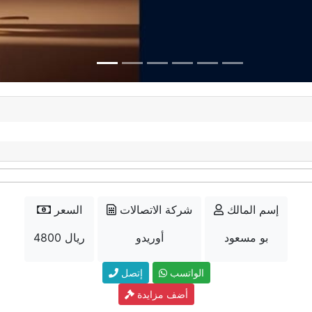
إسم المالك
شركة الاتصالات
السعر
بو مسعود
أوريدو
4800 ريال
الواتسب
إتصل
أضف مزايدة