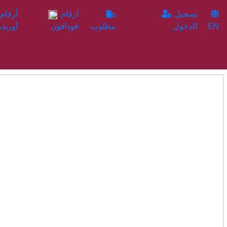
تسجيل
أرقام
EN
الدخول
مطلوب
فودافون
أوريدو