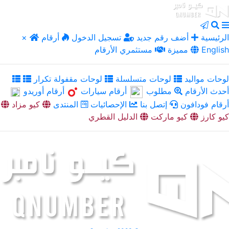
الرئيسية
أضف رقم جديد
تسجيل الدخول
أرقام
×
English
مميزة
مستثمري الأرقام
لوحات مواليد
لوحات متسلسلة
لوحات مقفولة تكرار
أحدث الأرقام
مطلوب
أرقام سيارات
أرقام أوريدو
أرقام فودافون
إتصل بنا
الإحصائيات
المنتدى
كيو مزاد
كيو كارز
كيو ماركت
الدليل القطري