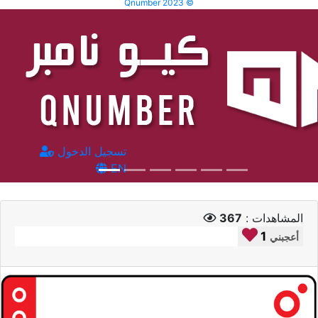
Qnumber 2023 ©
تسجيل الدخول
EN
المشاهدات :
367
1
أعجبني