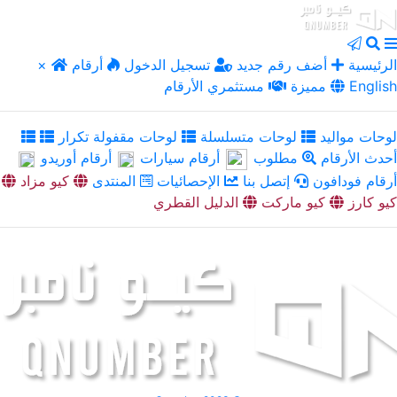
الرئيسية
أضف رقم جديد
تسجيل الدخول
أرقام
×
English
مميزة
مستثمري الأرقام
لوحات مواليد
لوحات متسلسلة
لوحات مقفولة تكرار
أحدث الأرقام
مطلوب
أرقام سيارات
أرقام أوريدو
أرقام فودافون
إتصل بنا
الإحصائيات
المنتدى
كيو مزاد
كيو كارز
كيو ماركت
الدليل القطري