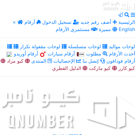
الرئيسية
أضف رقم جديد
تسجيل الدخول
أرقام
×
English
مميزة
مستثمري الأرقام
لوحات مواليد
لوحات متسلسلة
لوحات مقفولة تكرار
أحدث الأرقام
مطلوب
أرقام سيارات
أرقام أوريدو
أرقام فودافون
إتصل بنا
الإحصائيات
المنتدى
كيو مزاد
كيو كارز
كيو ماركت
الدليل القطري