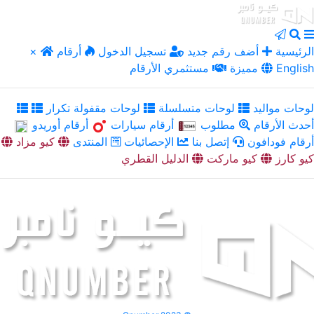
الرئيسية
أضف رقم جديد
تسجيل الدخول
أرقام
×
English
مميزة
مستثمري الأرقام
لوحات مواليد
لوحات متسلسلة
لوحات مقفولة تكرار
أحدث الأرقام
مطلوب
أرقام سيارات
أرقام أوريدو
أرقام فودافون
إتصل بنا
الإحصائيات
المنتدى
كيو مزاد
كيو كارز
كيو ماركت
الدليل القطري