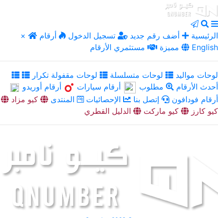
الرئيسية
أضف رقم جديد
تسجيل الدخول
أرقام
×
English
مميزة
مستثمري الأرقام
لوحات مواليد
لوحات متسلسلة
لوحات مقفولة تكرار
أحدث الأرقام
مطلوب
أرقام سيارات
أرقام أوريدو
أرقام فودافون
إتصل بنا
الإحصائيات
المنتدى
كيو مزاد
كيو كارز
كيو ماركت
الدليل القطري