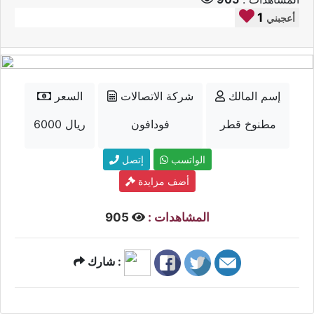
1
أعجبني
إسم المالك
شركة الاتصالات
السعر
مطنوخ قطر
فودافون
6000 ريال
الواتسب
إتصل
أضف مزايدة
المشاهدات :
905
شارك :