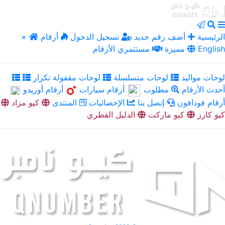
الرئيسية
أضف رقم جديد
تسجيل الدخول
أرقام
×
English
مميزة
مستثمري الأرقام
لوحات مواليد
لوحات متسلسلة
لوحات مقفولة تكرار
أحدث الأرقام
مطلوب
أرقام سيارات
أرقام أوريدو
أرقام فودافون
إتصل بنا
الإحصائيات
المنتدى
كيو مزاد
كيو كارز
كيو ماركت
الدليل القطري