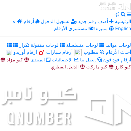
الرئيسية
أضف رقم جديد
تسجيل الدخول
أرقام
×
English
مميزة
مستثمري الأرقام
لوحات مواليد
لوحات متسلسلة
لوحات مقفولة تكرار
أحدث الأرقام
مطلوب
أرقام سيارات
أرقام أوريدو
أرقام فودافون
إتصل بنا
الإحصائيات
المنتدى
كيو مزاد
كيو كارز
كيو ماركت
الدليل القطري