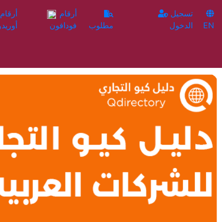
تسجيل
أرقام
EN
الدخول
مطلوب
فودافون
أوريدو