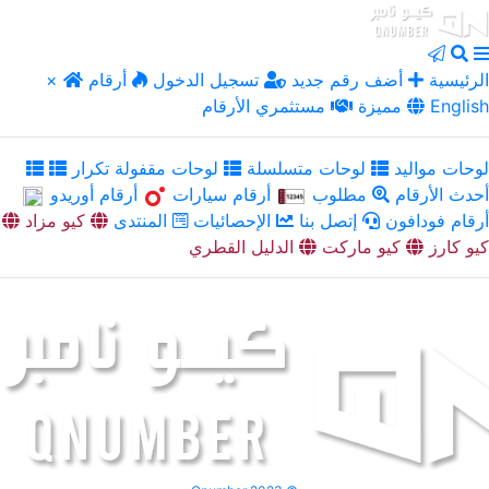
الرئيسية
أضف رقم جديد
تسجيل الدخول
أرقام
×
English
مميزة
مستثمري الأرقام
لوحات مواليد
لوحات متسلسلة
لوحات مقفولة تكرار
أحدث الأرقام
مطلوب
أرقام سيارات
أرقام أوريدو
أرقام فودافون
إتصل بنا
الإحصائيات
المنتدى
كيو مزاد
كيو كارز
كيو ماركت
الدليل القطري