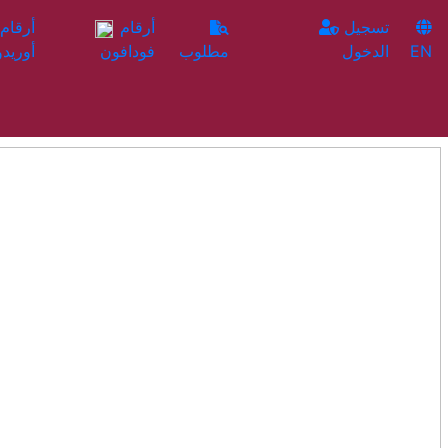
تسجيل
أرقام
EN
الدخول
مطلوب
فودافون
أوريدو