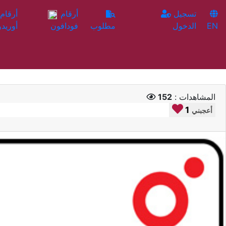
تسجيل
أرقام
EN
الدخول
مطلوب
فودافون
أوريدو
المشاهدات :
152
1
أعجبني