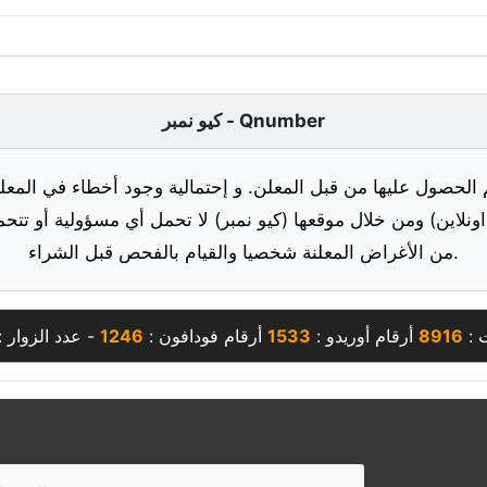
كيو نمبر - Qnumber
 الحصول عليها من قبل المعلن. و إحتمالية وجود أخطاء في المعلو
ونلاين) ومن خلال موقعها (كيو نمبر) لا تحمل أي مسؤولية أو تتحم
من الأغراض المعلنة شخصيا والقيام بالفحص قبل الشراء.
 :
8916
أرقام أوريدو :
1533
أرقام فودافون :
1246
- عدد الزوار :